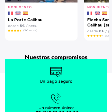
MONUMENTO
MONUMENTO
La Porte Cailhau
Flecha San 
Cailhau [e
desde
5€
/ pers.
(190 avisos)
desde
8€
/ pe
(1 aviso
Nuestros compromisos
Un pago seguro
Un número único: