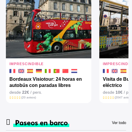
IMPRESCINDIBLE
IMPRESCINDI
Bordeaux Visiotour: 24 horas en
Visita de Bur
autobús con paradas libres
eléctrico
desde
22€
/ pers.
desde
10€
/ per
(20 avisos)
(2047 avisos
Paseos en barco
Ver todo