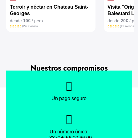
Terroir y néctar en Chateau Saint-
Visita "Oríg
Georges
Balestard La
desde
10€
/ pers.
desde
20€
/ per
(24 avisos)
(11 avisos)
Nuestros compromisos
Un pago seguro
Un número único:
+33 (0)5 56 00 66 00