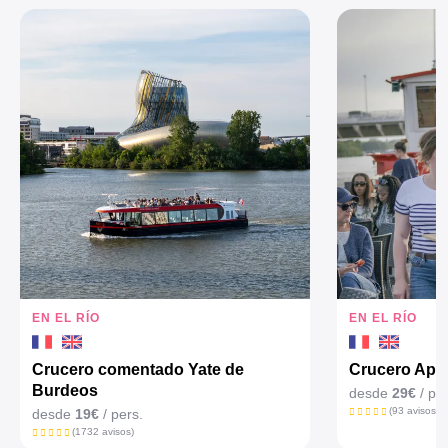
EN EL RÍO
EN EL RÍO
Crucero comentado Yate de
Crucero Aper
Burdeos
desde
29€
/ per
(93 avisos)
desde
19€
/ pers.
(1732 avisos)