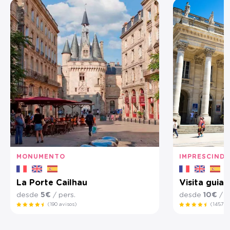
MONUMENTO
IMPRESCINDI
La Porte Cailhau
Visita guia
desde
5€
/ pers.
desde
10€
/ p
(190 avisos)
(1457 a