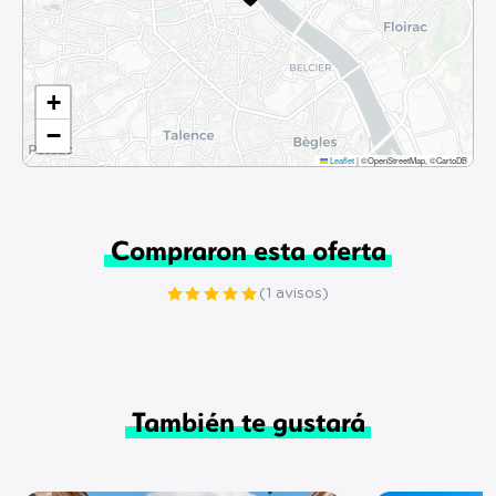
+
−
Leaflet
|
©OpenStreetMap, ©CartoDB
Compraron esta oferta
(1 avisos)
También te gustará