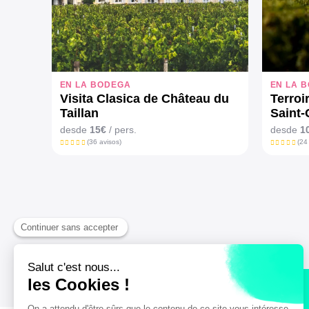
EN LA BODEGA
EN LA 
Visita Clasica de Château du
Terroi
Taillan
Saint
desde
15€
/ pers.
desde
1
(36 avisos)
(24