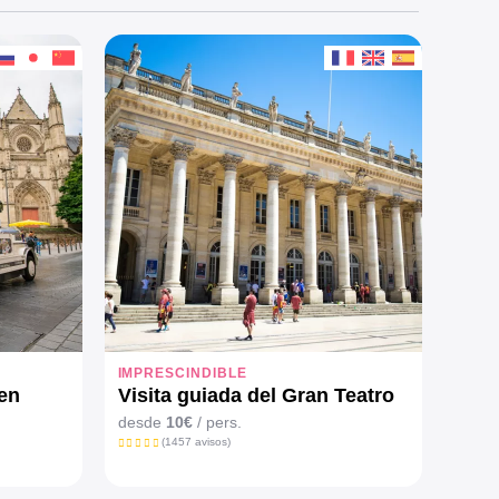
IMPRESCINDIBLE
INSÓ
ren
Visita guiada del Gran Teatro
El H
Expe
desde
10€
/ pers.
(1457 avisos)
desd