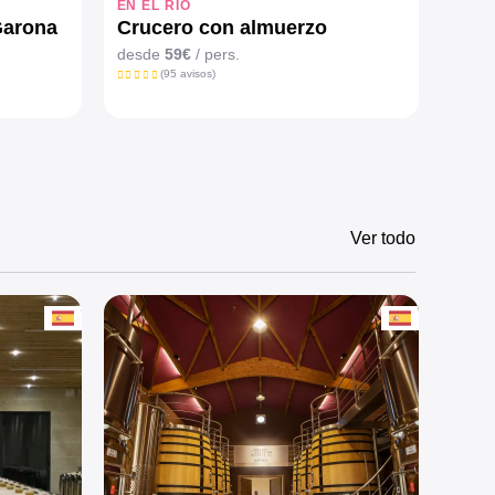
EN EL RÍO
EN E
Garona
Crucero con almuerzo
Cru
desde
59€
/ pers.
desd
(95 avisos)
Ver todo