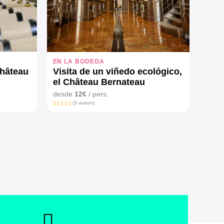
EN LA BODEGA
Château
Visita de un viñedo ecológico,
el Château Bernateau
desde
12€
/ pers.
(3 avisos)