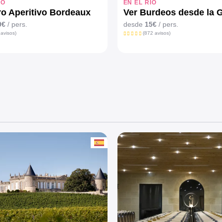
ÍO
EN EL RÍO
o Aperitivo Bordeaux
Ver Burdeos desde la 
9€
/ pers.
desde
15€
/ pers.
 avisos)
(872 avisos)