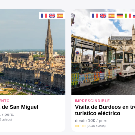
ENTO
IMPRESCINDIBLE
 de San Miguel
Visita de Burdeos en t
turístico eléctrico
€
/ pers.
9 avisos)
desde
10€
/ pers.
(2046 avisos)