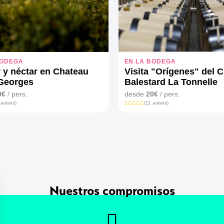
BODEGA
EN LA BODEGA
r y néctar en Chateau
Visita "Orígenes" del 
-Georges
Balestard La Tonnelle
0€
/ pers.
desde
20€
/ pers.
 avisos)
(11 avisos)
Nuestros compromisos