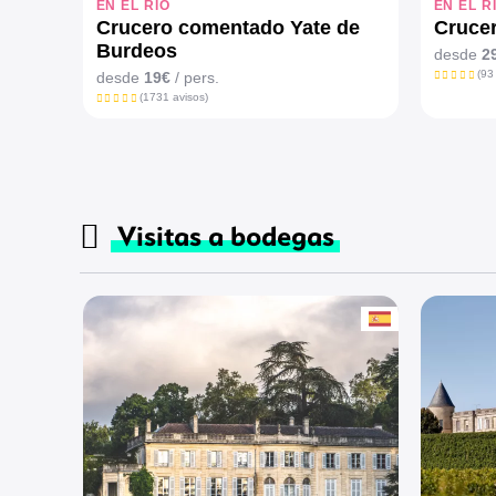
EN EL RÍO
EN EL R
Crucero comentado Yate de
Crucer
Burdeos
desde
2
(93
desde
19€
/ pers.
(1731 avisos)
Visitas a bodegas