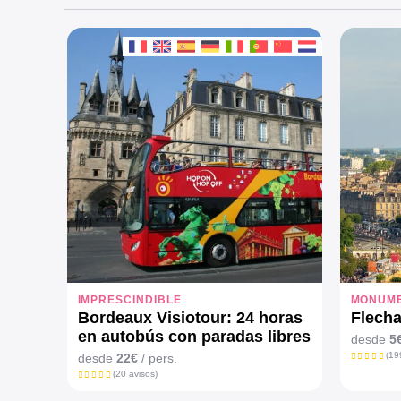
IMPRESCINDIBLE
MONUM
Bordeaux Visiotour: 24 horas
Flecha
en autobús con paradas libres
desde
5
(19
desde
22€
/ pers.
(20 avisos)