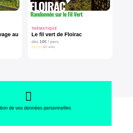
THÉMATIQUE
vage au
Le fil vert de Floirac
dès
10€
/ pers.
(21 avis)
tion de vos données personnelles