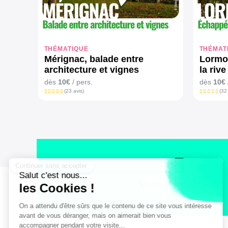
THÉMATIQUE
THÉMAT
Mérignac, balade entre
Lormon
architecture et vignes
la rive
dès
10€
/ pers.
dès
10€
(23 avis)
(32
Un paiement sécurisé