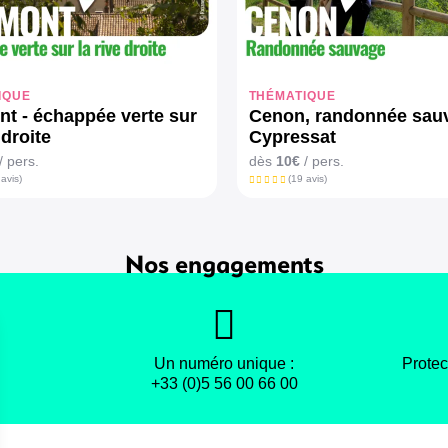
IQUE
THÉMATIQUE
t - échappée verte sur
Cenon, randonnée sau
 droite
Cypressat
/ pers.
dès
10€
/ pers.
 avis)
(19 avis)
Nos engagements
Un numéro unique :
Protec
+33 (0)5 56 00 66 00