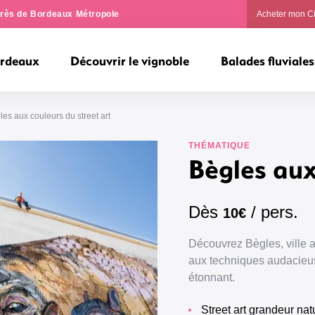
ngrès de Bordeaux Métropole
Acheter mon C
ordeaux
Découvrir le vignoble
Balades fluviales
les aux couleurs du street art
THÉMATIQUE
Bègles aux
Dès
/ pers.
10€
Découvrez Bègles, ville 
aux techniques audacieus
étonnant.
Street art grandeur nat