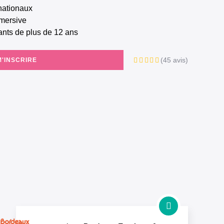
rnationaux
mmersive
fants de plus de 12 ans
(45 avis)
M'INSCRIRE