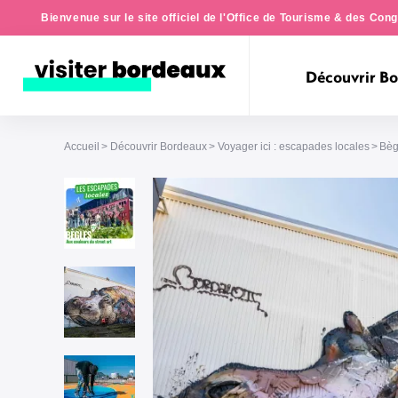
Bienvenue sur le site officiel de l'Office de Tourisme & des Co
Découvrir B
Accueil
Découvrir Bordeaux
Voyager ici : escapades locales
Bèg