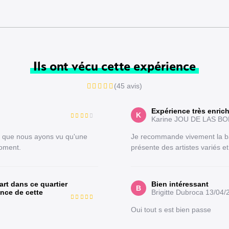
Ils ont vécu cette expérience
(45 avis)
Expérience très enric
K
Karine JOU DE LAS B
e que nous ayons vu qu'une
Je recommande vivement la bal
oment.
présente des artistes variés et
 art dans ce quartier
Bien intéressant
B
nce de cette
Brigitte Dubroca
13/04/
Oui tout s est bien passe