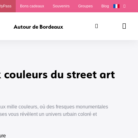
ityPass
Bons cadeaux
Souvenirs
Groupes
Blog
Autour de Bordeaux
Rechercher
Panie
 couleurs du street art
aux mille couleurs, où des fresques monumentales
es vous révèlent un univers urbain coloré et
ure