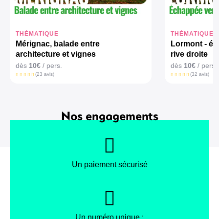
THÉMATIQUE
THÉMATIQUE
Mérignac, balade entre
Lormont - éc
architecture et vignes
rive droite
dès
10€
/ pers.
dès
10€
/ pers.
(23 avis)
(32 avis)
Nos engagements
Un paiement sécurisé
Un numéro unique :