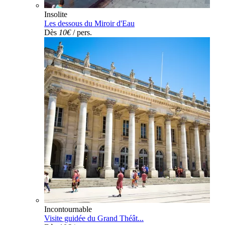
Insolite
Les dessous du Miroir d'Eau
Dès
10€
/ pers.
Incontournable
Visite guidée du Grand Théât...