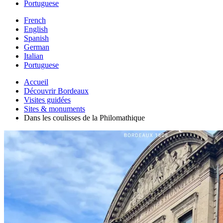
Portuguese
French
English
Spanish
German
Italian
Portuguese
Accueil
Découvrir Bordeaux
Visites guidées
Sites & monuments
Dans les coulisses de la Philomathique