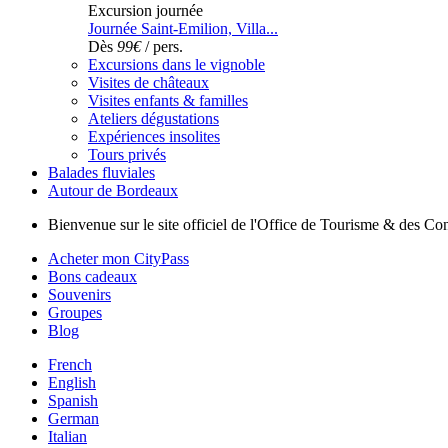
Excursion journée
Journée Saint-Emilion, Villa...
Dès
99€
/ pers.
Excursions dans le vignoble
Visites de châteaux
Visites enfants & familles
Ateliers dégustations
Expériences insolites
Tours privés
Balades fluviales
Autour de Bordeaux
Bienvenue sur le site officiel de l'Office de Tourisme & des 
Acheter mon CityPass
Bons cadeaux
Souvenirs
Groupes
Blog
French
English
Spanish
German
Italian