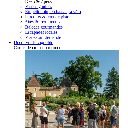
Dès
10€
/ pers.
Visites guidées
En petit train, en bateau, à vélo
Parcours & jeux de piste
Sites & monuments
Balades gourmandes
Escapades locales
Visites sur demande
Découvrir le vignoble
Coups de cœur du moment