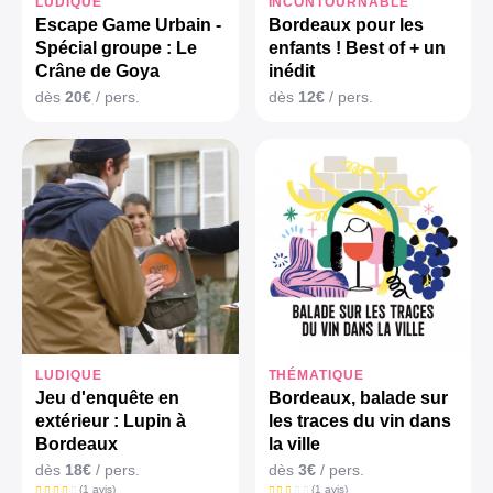
LUDIQUE
INCONTOURNABLE
Escape Game Urbain -
Bordeaux pour les
Spécial groupe : Le
enfants ! Best of + un
Crâne de Goya
inédit
dès
20€
/ pers.
dès
12€
/ pers.
LUDIQUE
THÉMATIQUE
Jeu d'enquête en
Bordeaux, balade sur
extérieur : Lupin à
les traces du vin dans
Bordeaux
la ville
dès
18€
/ pers.
dès
3€
/ pers.
(1 avis)
(1 avis)