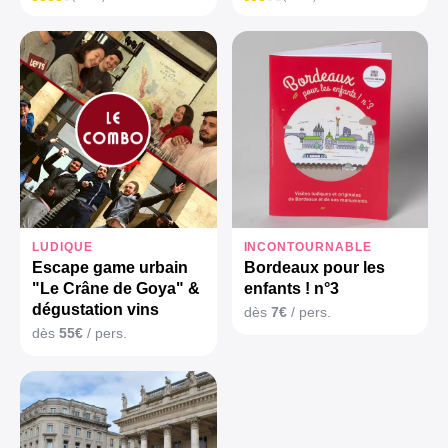
LUDIQUE
INCONTOURNABLE
Escape game urbain
Bordeaux pour les
"Le Crâne de Goya" &
enfants ! n°3
dégustation vins
dès
7€
/ pers.
dès
55€
/ pers.