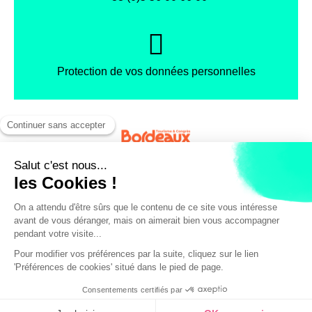
Protection de vos données personnelles
Facebook
Instagram
X
Mentions légales
Conditions générales de vente
Politique de confidentialité
© Office de Tourisme et des Congrès de Bordeaux Métropole
255€ de 1 à 10
VOIR LES DATES /
personnes
RÉSERVER
(7 avis)