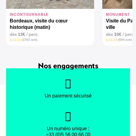
INCONTOURNABLE
MONUMENT
Bordeaux, visite du cœur
Visite du Pa
historique (matin)
ville
dès
13€
/ pers.
dès
10€
/ pers.
(1592 avis)
(509 avis)
Nos engagements
Un paiement sécurisé
Un numéro unique :
+33 (0)5 56 00 66 00