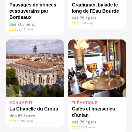
Passages de princes
Gradignan, balade le
et souverains par
long de l'Eau Bourde
Bordeaux
dès
7€
/ pers.
(4 avis)
dès
7€
/ pers.
(12 avis)
MONUMENT
THÉMATIQUE
La Chapelle du Crous
Cafés et brasseries
d'antan
dès
9€
/ pers.
(27 avis)
dès
7€
/ pers.
(11 avis)