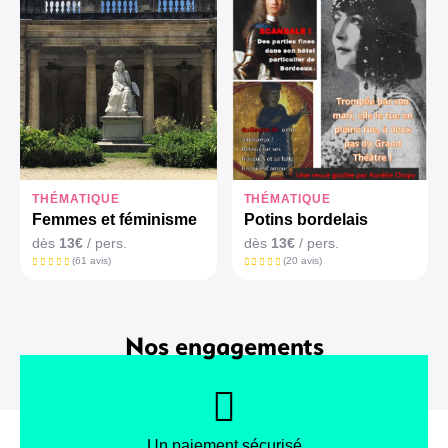
THÉMATIQUE
THÉMATIQUE
Femmes et féminisme
Potins bordelais
dès
13€
/ pers.
dès
13€
/ pers.
(61 avis)
(20 avis)
Nos engagements
Un paiement sécurisé