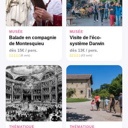
MUSÉE
MUSÉE
Balade en compagnie
Visite de l'éco-
de Montesquieu
système Darwin
dès
15€
/ pers.
dès
13€
/ pers.
(6 avis)
(43 avis)
THÉMATIQUE
THÉMATIQUE