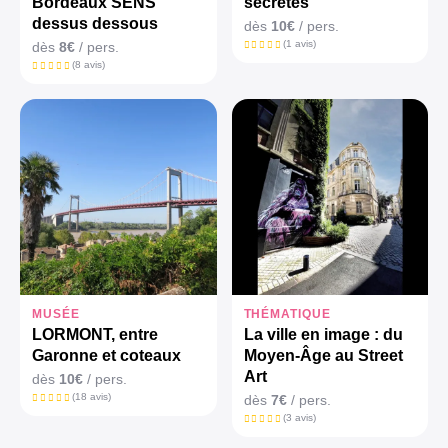
Bordeaux SENS
secrètes
dessus dessous
dès
10€
/ pers.
(1 avis)
dès
8€
/ pers.
(8 avis)
MUSÉE
THÉMATIQUE
LORMONT, entre
La ville en image : du
Garonne et coteaux
Moyen-Âge au Street
Art
dès
10€
/ pers.
(18 avis)
dès
7€
/ pers.
(3 avis)