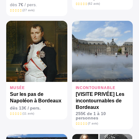
(62 avis)
dès
7€
/ pers.
(27 avis)
MUSÉE
INCONTOURNABLE
Sur les pas de
[VISITE PRIVÉE] Les
Napoléon à Bordeaux
incontournables de
Bordeaux
dès
13€
/ pers.
255€ de 1 à 10
(11 avis)
personnes
(7 avis)