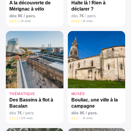
A la découverte de
Halte là ! Rien à
Mérignac à vélo
déclarer ?
dès 8€ / pers.
dès
7€
/ pers.
(4 avis)
(6 avis)
THÉMATIQUE
MUSÉE
Des Bassins à flot à
Bouliac, une ville à la
Bacalan
campagne
dès
7€
/ pers.
dès
8€
/ pers.
(24 avis)
(5 avis)