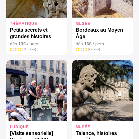
THÉMATIQUE
MUSÉE
Petits secrets et
Bordeaux au Moyen
grandes histoires
Âge
dès
13€
/ pers.
dès
13€
/ pers.
(113 avis)
(92 avis)
LUDIQUE
MUSÉE
[Visite sensorielle]
Talence, histoires