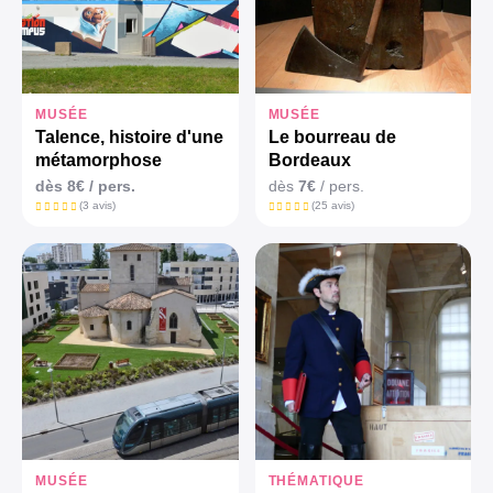
MUSÉE
MUSÉE
Talence, histoire d'une
Le bourreau de
métamorphose
Bordeaux
dès
8€
/ pers.
dès
7€
/ pers.
(3 avis)
(25 avis)
MUSÉE
THÉMATIQUE