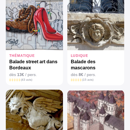
THÉMATIQUE
LUDIQUE
Balade street art dans
Balade des
Bordeaux
mascarons
dès
13€
/ pers.
dès
8€
/ pers.
(43 avis)
(15 avis)