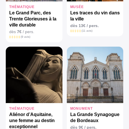
THÉMATIQUE
MUSÉE
Le Grand Parc, des
Les traces du vin dans
Trente Glorieuses à la
la ville
ville durable
dès
13€
/ pers.
(11 avis)
dès
7€
/ pers.
(9 avis)
THÉMATIQUE
MONUMENT
Aliénor d’Aquitaine,
La Grande Synagogue
une femme au destin
de Bordeaux
exceptionnel
dès
9€
/ pers.