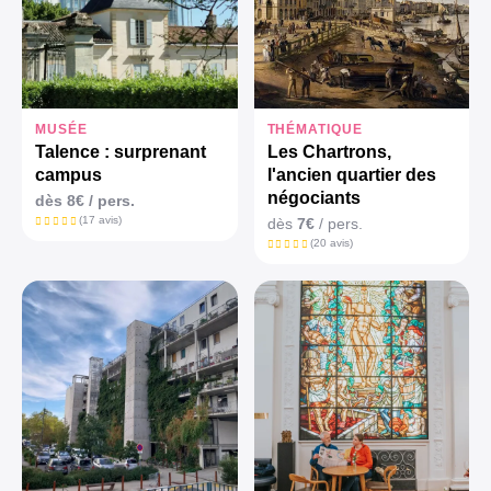
MUSÉE
THÉMATIQUE
Talence : surprenant
Les Chartrons,
campus
l'ancien quartier des
négociants
dès
8€
/ pers.
(17 avis)
dès
7€
/ pers.
(20 avis)