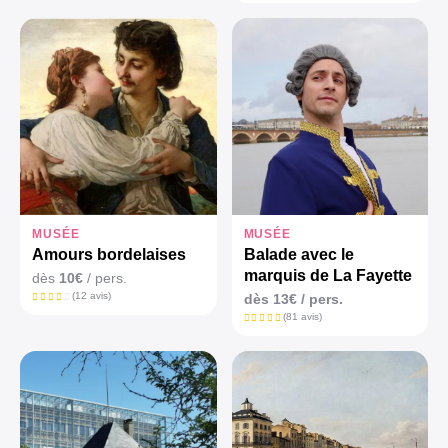
MUSÉE
MUSÉE
Amours bordelaises
Balade avec le
marquis de La Fayette
dès
10€
/ pers.
(12 avis)
dès
13€
/ pers.
(81 avis)