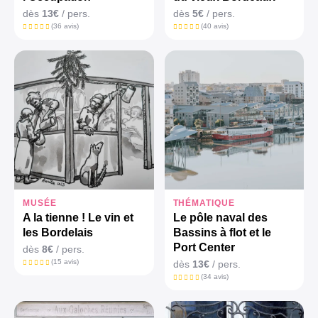
dès
13€
/ pers.
dès
5€
/ pers.
(36 avis)
(40 avis)
MUSÉE
THÉMATIQUE
A la tienne ! Le vin et
Le pôle naval des
les Bordelais
Bassins à flot et le
Port Center
dès
8€
/ pers.
(15 avis)
dès
13€
/ pers.
(34 avis)