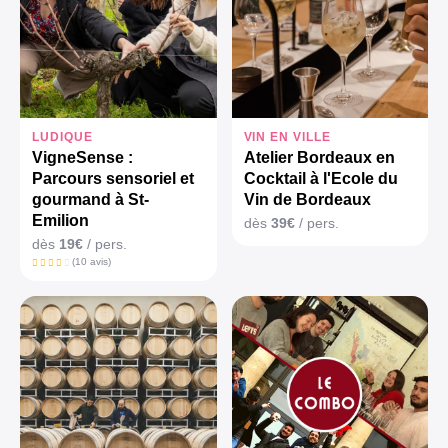
LUDIQUE
VIN EN VILLE
VigneSense :
Atelier Bordeaux en
Parcours sensoriel et
Cocktail à l'Ecole du
gourmand à St-
Vin de Bordeaux
Emilion
dès
39€
/ pers.
dès
19€
/ pers.
(10 avis)