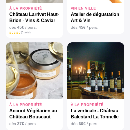
À LA PROPRIÉTÉ
VIN EN VILLE
Château Larrivet Haut-
Atelier de dégustation
Brion - Vins & Caviar
Art & Vin
dès
45€
/ pers.
dès
45€
/ pers.
(6 avis)
À LA PROPRIÉTÉ
À LA PROPRIÉTÉ
Accord Végétarien au
La verticale - Château
Château Bouscaut
Balestard La Tonnelle
dès
27€
/ pers.
dès
60€
/ pers.