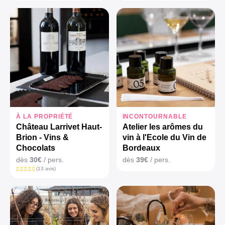
À LA PROPRIÉTÉ
INCONTOURNABLE
Château Larrivet Haut-
Atelier les arômes du
Brion - Vins &
vin à l'Ecole du Vin de
Chocolats
Bordeaux
dès
30€
/ pers.
dès
39€
/ pers.
(13 avis)