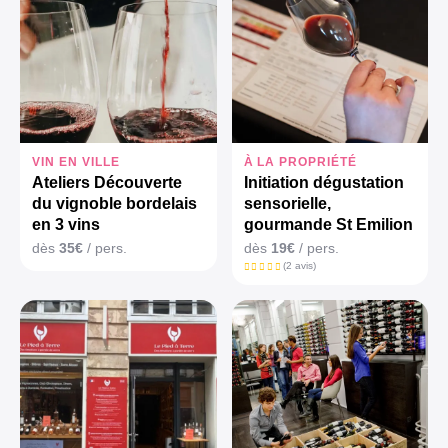
VIN EN VILLE
À LA PROPRIÉTÉ
Ateliers Découverte
Initiation dégustation
du vignoble bordelais
sensorielle,
en 3 vins
gourmande St Emilion
dès
35€
/ pers.
dès
19€
/ pers.
(2 avis)