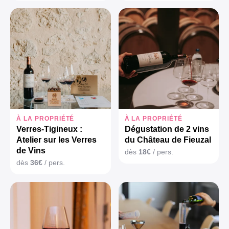
À LA PROPRIÉTÉ
À LA PROPRIÉTÉ
Verres-Tigineux :
Dégustation de 2 vins
Atelier sur les Verres
du Château de Fieuzal
de Vins
dès
18€
/ pers.
dès
36€
/ pers.