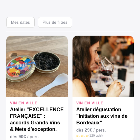
Mes dates
Plus de filtres
VIN EN VILLE
VIN EN VILLE
Atelier "EXCELLENCE
Atelier dégustation
FRANÇAISE" :
"Initiation aux vins de
accords Grands Vins
Bordeaux"
& Mets d’exception.
dès
29€
/ pers.
(120 avis)
dès
90€
/ pers.