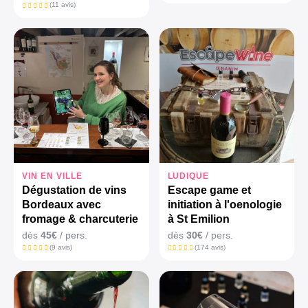
(11 avis)
VIN EN VILLE
LUDIQUE
Dégustation de vins
Escape game et
Bordeaux avec
initiation à l'oenologie
fromage & charcuterie
à St Emilion
dès
45€
/ pers.
dès
30€
/ pers.
(9 avis)
(174 avis)