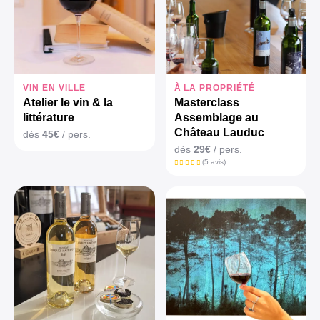
VIN EN VILLE
À LA PROPRIÉTÉ
Atelier le vin & la
Masterclass
littérature
Assemblage au
Château Lauduc
dès
45€
/ pers.
dès
29€
/ pers.
(5 avis)