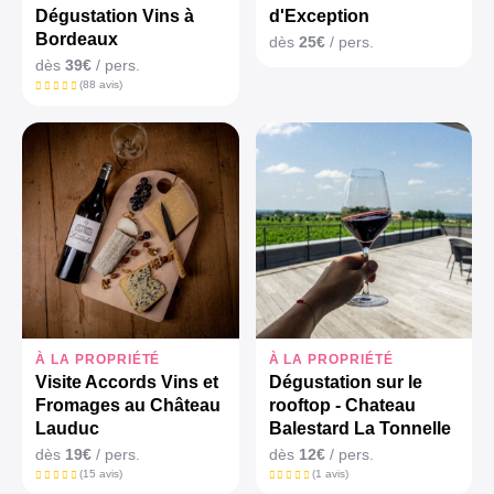
Dégustation Vins à
d'Exception
Bordeaux
dès
25€
/ pers.
dès
39€
/ pers.
(88 avis)
À LA PROPRIÉTÉ
À LA PROPRIÉTÉ
Visite Accords Vins et
Dégustation sur le
Fromages au Château
rooftop - Chateau
Lauduc
Balestard La Tonnelle
dès
19€
/ pers.
dès
12€
/ pers.
(15 avis)
(1 avis)