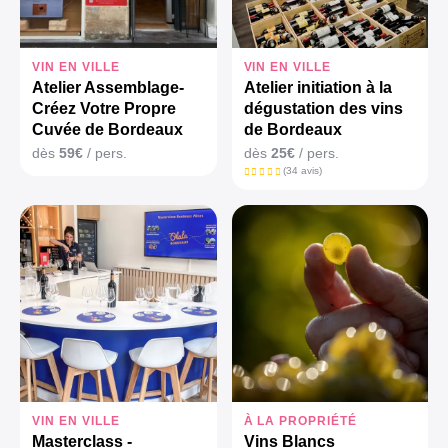
VIN EN VILLE
VIN EN VILLE
Atelier Assemblage-
Atelier initiation à la
Créez Votre Propre
dégustation des vins
Cuvée de Bordeaux
de Bordeaux
dès
59€
/ pers.
dès
25€
/ pers.
(34 avis)
VIN EN VILLE
À LA PROPRIÉTÉ
Masterclass -
Vins Blancs