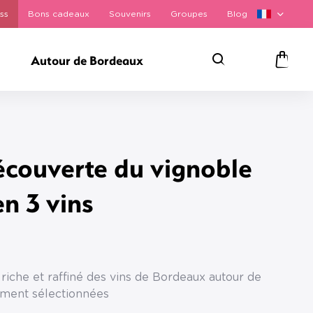
ss
Bons cadeaux
Souvenirs
Groupes
Blog
Autour de Bordeaux
Rechercher
Panie
écouverte du vignoble
en 3 vins
 riche et raffiné des vins de Bordeaux autour de
ement sélectionnées