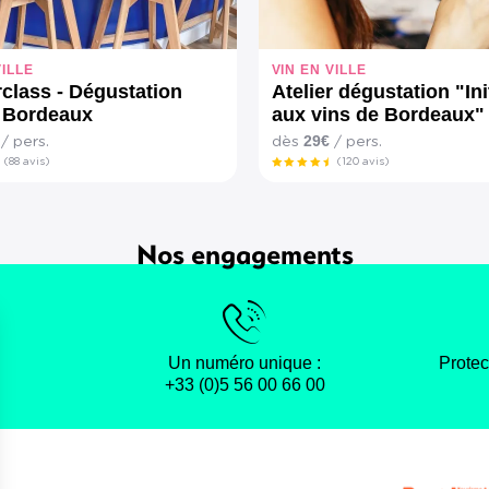
VILLE
VIN EN VILLE
class - Dégustation
Atelier dégustation "Ini
 Bordeaux
aux vins de Bordeaux"
29€
/ pers.
dès
/ pers.
(88 avis)
(120 avis)
Nos engagements
Un numéro unique :
Protec
+33 (0)5 56 00 66 00