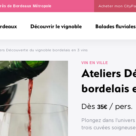
ngrès de Bordeaux Métropole
Acheter mon CityPa
ordeaux
Découvrir le vignoble
Balades fluviales
iers Découverte du vignoble bordelais en 3 vins
VIN EN VILLE
Ateliers D
bordelais 
Dès
/ pers.
35€
Plongez dans l’univers
trois cuvées soigneus