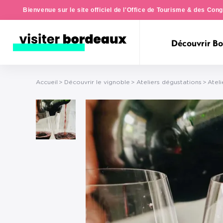
Bienvenue sur le site officiel de l'Office de Tourisme & des Co
Découvrir B
Accueil
Découvrir le vignoble
Ateliers dégustations
Atel