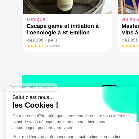
LUDIQUE
VIN EN 
Escape game et initiation à
Master
l'oenologie à St Emilion
Vins à
30€
39€
dès
/ pers.
dès
(174 avis)
Un paiement sécurisé