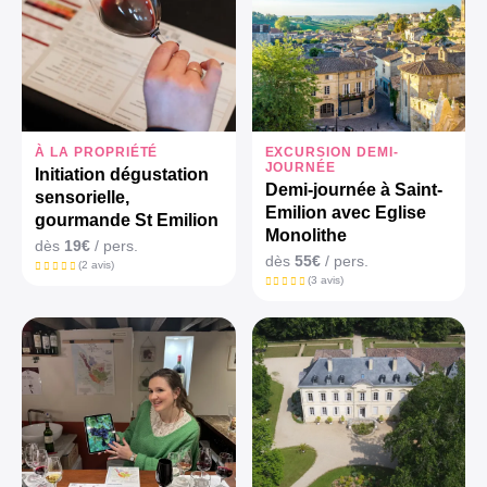
À LA PROPRIÉTÉ
EXCURSION DEMI-
JOURNÉE
Initiation dégustation
Demi-journée à Saint-
sensorielle,
Emilion avec Eglise
gourmande St Emilion
Monolithe
dès
19€
/ pers.
dès
55€
/ pers.
(2 avis)
(3 avis)