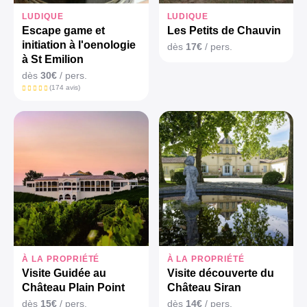
LUDIQUE
LUDIQUE
Escape game et
Les Petits de Chauvin
initiation à l'oenologie
dès
17€
/ pers.
à St Emilion
dès
30€
/ pers.
(174 avis)
À LA PROPRIÉTÉ
À LA PROPRIÉTÉ
Visite Guidée au
Visite découverte du
Château Plain Point
Château Siran
dès
15€
/ pers.
dès
14€
/ pers.