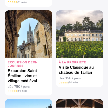
(11 avis)
EXCURSION DEMI-
À LA PROPRIÉTÉ
JOURNÉE
Visite Classique au
Excursion Saint-
château du Taillan
Émilion : vins et
dès
15€
/ pers.
village médiéval
(14 avis)
dès
75€
/ pers.
(60 avis)