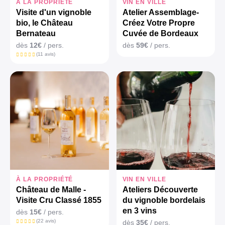
À LA PROPRIÉTÉ
VIN EN VILLE
Visite d'un vignoble
Atelier Assemblage-
bio, le Château
Créez Votre Propre
Bernateau
Cuvée de Bordeaux
dès
12€
/ pers.
dès
59€
/ pers.
(11 avis)
À LA PROPRIÉTÉ
VIN EN VILLE
Château de Malle -
Ateliers Découverte
Visite Cru Classé 1855
du vignoble bordelais
en 3 vins
dès
15€
/ pers.
(22 avis)
dès
35€
/ pers.