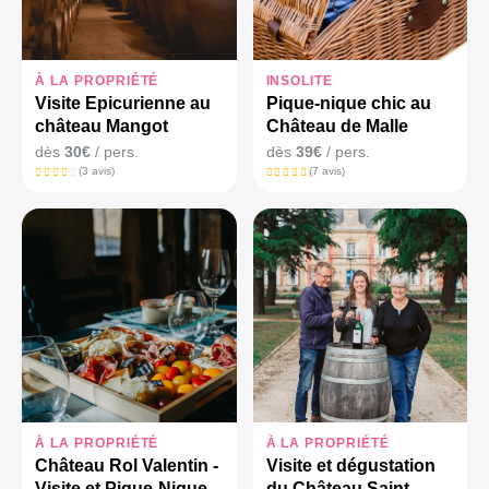
À LA PROPRIÉTÉ
INSOLITE
Visite Epicurienne au
Pique-nique chic au
château Mangot
Château de Malle
dès
30€
/ pers.
dès
39€
/ pers.
(3 avis)
(7 avis)
À LA PROPRIÉTÉ
À LA PROPRIÉTÉ
Château Rol Valentin -
Visite et dégustation
Visite et Pique-Nique
du Château Saint