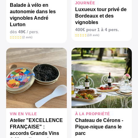
JOURNÉE
Balade à vélo en
Luxueux tour privé de
autonomie dans les
Bordeaux et des
vignobles André
vignobles
Lurton
400€ pour 1 à 4 pers.
dès
49€
/ pers.
(18 avis)
(2 avis)
VIN EN VILLE
À LA PROPRIÉTÉ
Atelier "EXCELLENCE
Chateau de Cérons -
FRANÇAISE" :
Pique-nique dans le
accords Grands Vins
parc