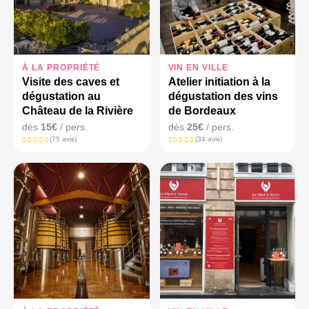
À LA PROPRIÉTÉ
VIN EN VILLE
Visite des caves et
Atelier initiation à la
dégustation au
dégustation des vins
Château de la Rivière
de Bordeaux
dès
15€
/ pers.
dès
25€
/ pers.
(75 avis)
(34 avis)