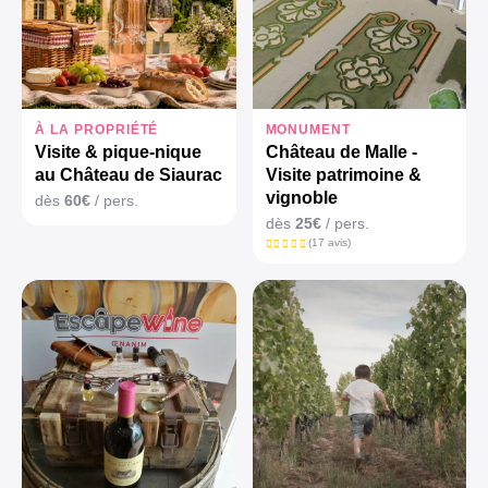
À LA PROPRIÉTÉ
MONUMENT
Visite & pique-nique
Château de Malle -
au Château de Siaurac
Visite patrimoine &
vignoble
dès
60€
/ pers.
dès
25€
/ pers.
(17 avis)