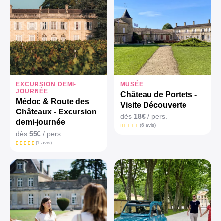
EXCURSION DEMI-
MUSÉE
JOURNÉE
Château de Portets -
Médoc & Route des
Visite Découverte
Châteaux - Excursion
dès
18€
/ pers.
demi-journée
(6 avis)
dès
55€
/ pers.
(1 avis)