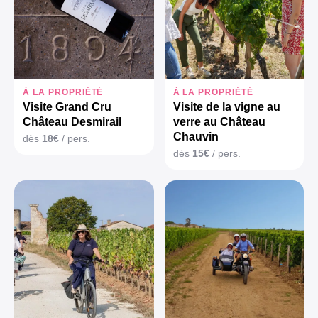
À LA PROPRIÉTÉ
À LA PROPRIÉTÉ
Visite Grand Cru
Visite de la vigne au
Château Desmirail
verre au Château
Chauvin
dès
18€
/ pers.
dès
15€
/ pers.