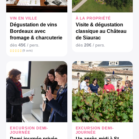
VIN EN VILLE
À LA PROPRIÉTÉ
Dégustation de vins
Visite & dégustation
Bordeaux avec
classique au Château
fromage & charcuterie
de Siaurac
dès
45€
/ pers.
dès
20€
/ pers.
(9 avis)
EXCURSION DEMI-
EXCURSION DEMI-
JOURNÉE
JOURNÉE
Demi-journée privée
Un après-midi à St-