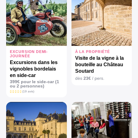
EXCURSION DEMI-
À LA PROPRIÉTÉ
JOURNÉE
Visite de la vigne à la
Excursions dans les
bouteille au Château
vignobles bordelais
Soutard
en side-car
dès
23€
/ pers.
399€ pour le side-car (1
ou 2 personnes)
(19 avis)