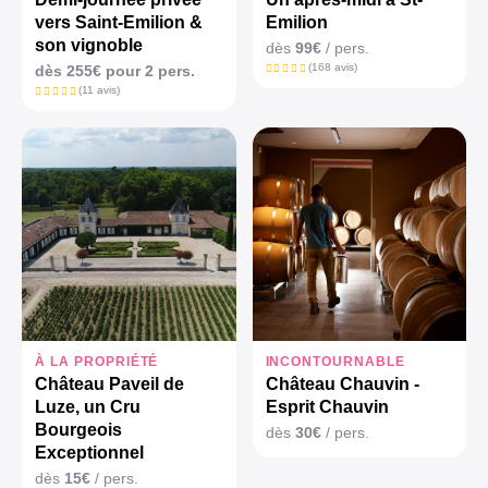
vers Saint-Emilion &
Emilion
son vignoble
dès
99€
/ pers.
(168 avis)
dès 255€ pour 2 pers.
(11 avis)
À LA PROPRIÉTÉ
INCONTOURNABLE
Château Paveil de
Château Chauvin -
Luze, un Cru
Esprit Chauvin
Bourgeois
dès
30€
/ pers.
Exceptionnel
dès
15€
/ pers.