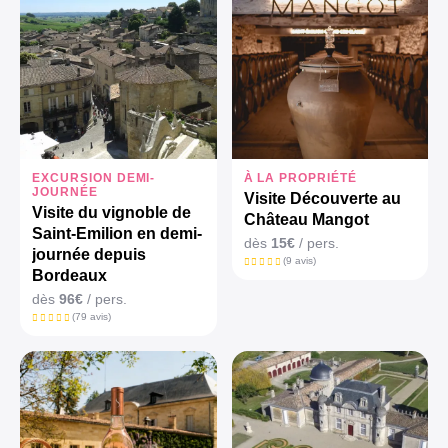
EXCURSION DEMI-
À LA PROPRIÉTÉ
JOURNÉE
Visite Découverte au
Visite du vignoble de
Château Mangot
Saint-Emilion en demi-
dès
15€
/ pers.
journée depuis
(9 avis)
Bordeaux
dès
96€
/ pers.
(79 avis)