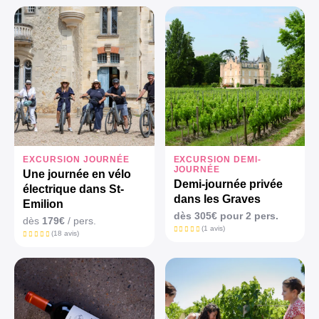
EXCURSION JOURNÉE
EXCURSION DEMI-
JOURNÉE
Une journée en vélo
Demi-journée privée
électrique dans St-
dans les Graves
Emilion
dès 305€ pour 2 pers.
dès
179€
/ pers.
(1 avis)
(18 avis)