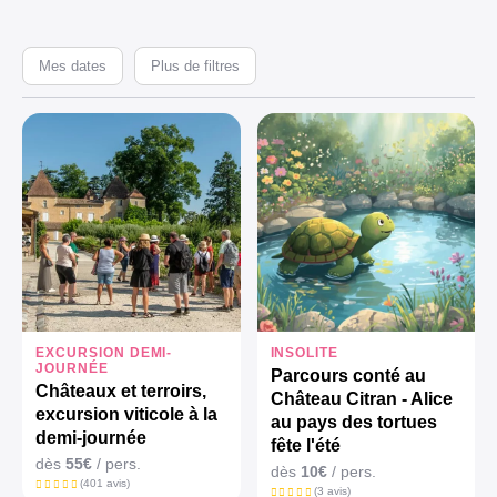
Mes dates
Plus de filtres
EXCURSION DEMI-
INSOLITE
JOURNÉE
Parcours conté au
Châteaux et terroirs,
Château Citran - Alice
excursion viticole à la
au pays des tortues
demi-journée
fête l'été
dès
55€
/ pers.
dès
10€
/ pers.
(401 avis)
(3 avis)