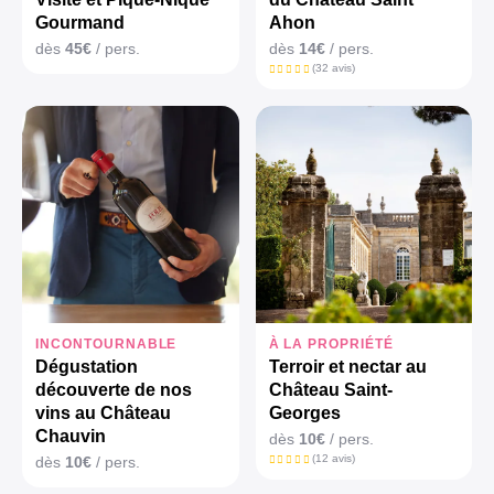
Gourmand
Ahon
dès
45€
/ pers.
dès
14€
/ pers.
(32 avis)
INCONTOURNABLE
À LA PROPRIÉTÉ
Dégustation
Terroir et nectar au
découverte de nos
Château Saint-
vins au Château
Georges
Chauvin
dès
10€
/ pers.
(12 avis)
dès
10€
/ pers.