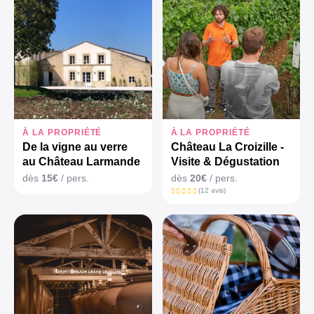
À LA PROPRIÉTÉ
À LA PROPRIÉTÉ
De la vigne au verre
Château La Croizille -
au Château Larmande
Visite & Dégustation
dès
15€
/ pers.
dès
20€
/ pers.
(12 avis)