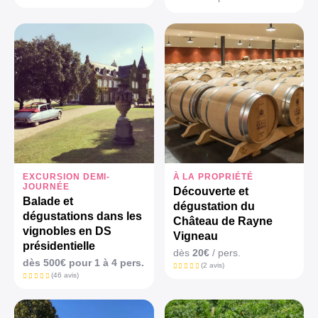
EXCURSION DEMI-
À LA PROPRIÉTÉ
JOURNÉE
Découverte et
Balade et
dégustation du
dégustations dans les
Château de Rayne
vignobles en DS
Vigneau
présidentielle
dès
20€
/ pers.
dès 500€ pour 1 à 4 pers.
(2 avis)
(46 avis)