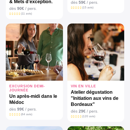
& Mets d’exception.
dès
59€
/ pers.
(15 avis)
dès
90€
/ pers.
(11 avis)
EXCURSION DEMI-
VIN EN VILLE
JOURNÉE
Atelier dégustation
Un après-midi dans le
"Initiation aux vins de
Médoc
Bordeaux"
dès
99€
/ pers.
dès
29€
/ pers.
(64 avis)
(120 avis)