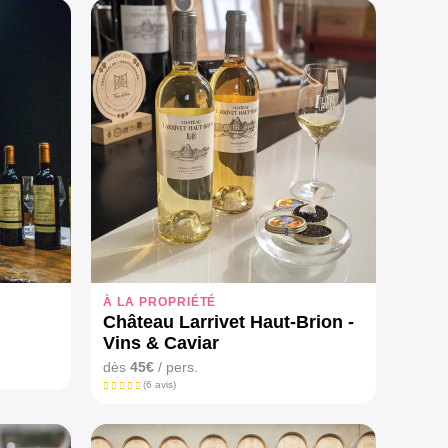
À LA PROPRIÉTÉ
Château Larrivet Haut-Brion -
Vins & Caviar
dès
45€
/ pers.
(6 avis)