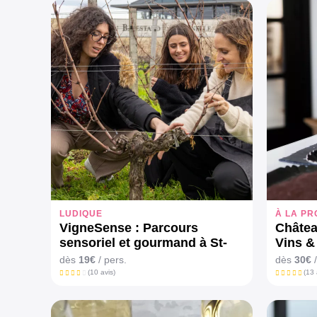
LUDIQUE
À LA PR
VigneSense : Parcours
Châtea
sensoriel et gourmand à St-
Vins &
Emilion
dès
19€
/ pers.
dès
30€
/
(10 avis)
(13 