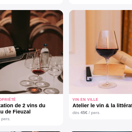
OPRIÉTÉ
VIN EN VILLE
ation de 2 vins du
Atelier le vin & la littér
u de Fieuzal
dès
45€
/ pers.
 pers.