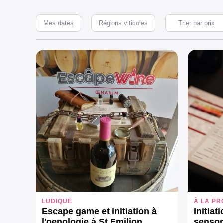
Mes dates
Régions viticoles
LUDIQUE
À LA PR
Escape game et initiation à
Initiat
l'oenologie à St Emilion
sensor