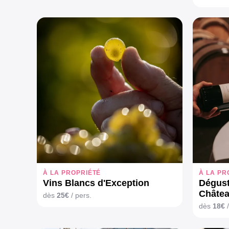
À LA PROPRIÉTÉ
À LA PR
Vins Blancs d'Exception
Dégust
Châtea
dès
25€
/ pers.
dès
18€
/