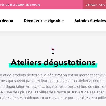
ngrès de Bordeaux Métropole
Acheter mon C
ordeaux
Découvrir le vignoble
Balades fluviales
Ateliers dégustations
n et de produits de terroir, la dégustation est un moment convivia
s qui savent partager leur passion lors d’un atelier accords me
e dégustation verticale…. Ici, vieilles pierres et fine cuisine f
 de l’une des plus belles villes de France au travers de ses spéci
inaires de ses habitants : « une aventure pour papilles et pupille