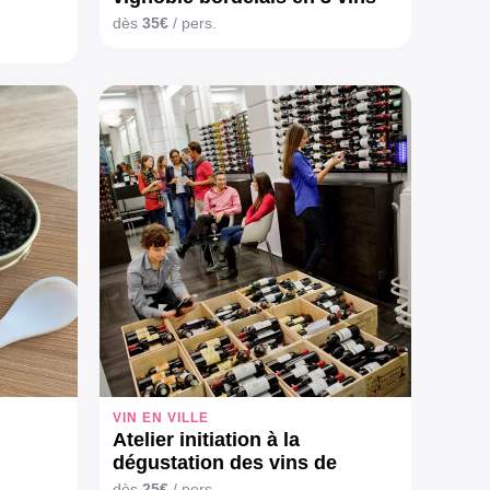
dès
35€
/ pers.
VIN EN VILLE
Atelier initiation à la
dégustation des vins de
Bordeaux
dès
25€
/ pers.