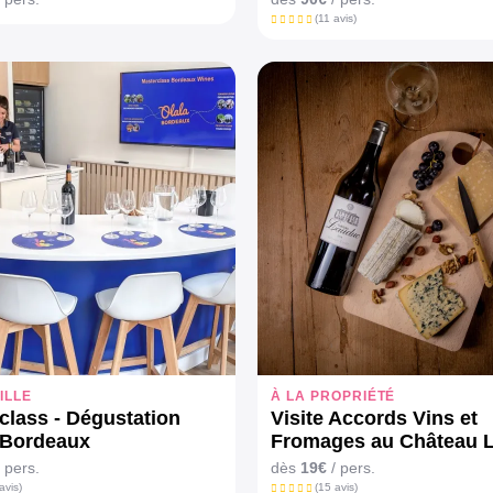
d’exception.
(11 avis)
ILLE
À LA PROPRIÉTÉ
class - Dégustation
Visite Accords Vins et
 Bordeaux
Fromages au Château 
 pers.
dès
19€
/ pers.
avis)
(15 avis)