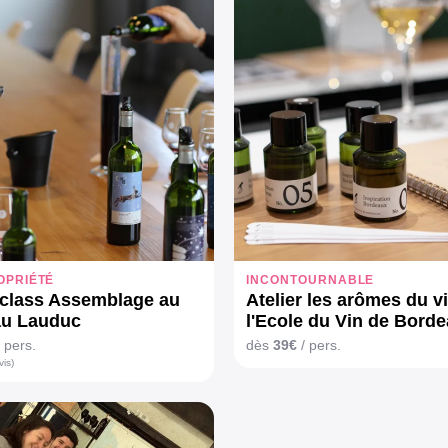
OPRIÉTÉ
INCONTOURNABLE
class Assemblage au
Atelier les arômes du v
au Lauduc
l'Ecole du Vin de Bord
 pers.
dès
39€
/ pers.
vis)