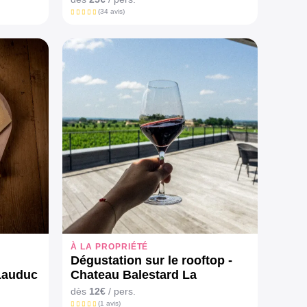
(34 avis)
À LA PROPRIÉTÉ
Dégustation sur le rooftop -
Lauduc
Chateau Balestard La
Tonnelle
dès
12€
/ pers.
(1 avis)