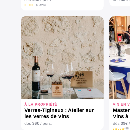
(9 avis)
À LA PROPRIÉTÉ
VIN EN V
Verres-Tigineux : Atelier sur
Master
les Verres de Vins
Vins à
dès
36€
/ pers.
dès
39€
/
(88 