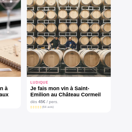
LUDIQUE
in à
Je fais mon vin à Saint-
eaux
Emilion au Château Cormeil
Figeac
dès
45€
/ pers.
(64 avis)