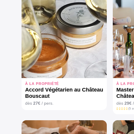
À LA PROPRIÉTÉ
À LA PR
Accord Végétarien au Château
Master
Bouscaut
Châte
dès
27€
/ pers.
dès
29€
/
(5 a