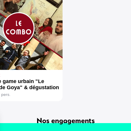
E
 game urbain "Le
de Goya" & dégustation
 pers.
Nos engagements