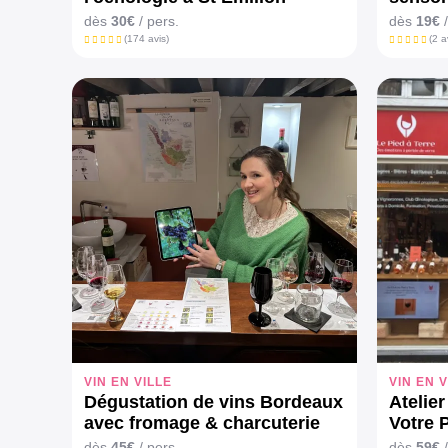
Emilio
dès
30€
/ pers.
dès
19€
/
(174 avis)
(2 a
VIN EN VILLE
VIN EN V
Dégustation de vins Bordeaux
Atelie
avec fromage & charcuterie
Votre 
Borde
dès
45€
/ pers.
dès
59€
/