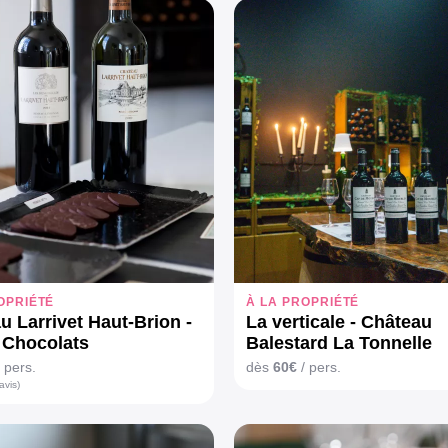
OPRIÉTÉ
À LA PROPRIÉTÉ
u Larrivet Haut-Brion -
La verticale - Château
 Chocolats
Balestard La Tonnelle
 pers.
dès
60€
/ pers.
avis)