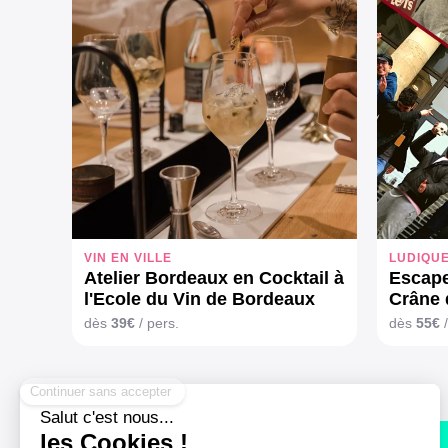
VIN EN VILLE
LUDIQU
Atelier Bordeaux en Cocktail à
Escape
l'Ecole du Vin de Bordeaux
Crâne 
vins
dès
39€
/ pers.
dès
55€
/