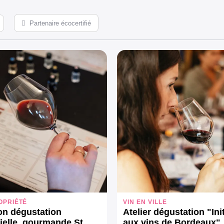
Partenaire écocertifié
OPRIÉTÉ
VIN EN VILLE
ion dégustation
Atelier dégustation "Ini
ielle, gourmande St
aux vins de Bordeaux"