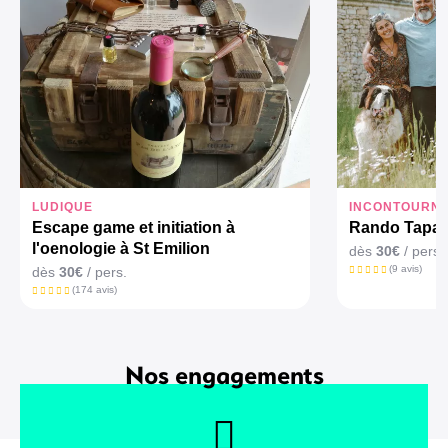
LUDIQUE
INCONTOURN
Escape game et initiation à
Rando Tapas
l'oenologie à St Emilion
dès
30€
/ pers.
(9 avis)
dès
30€
/ pers.
(174 avis)
Nos engagements