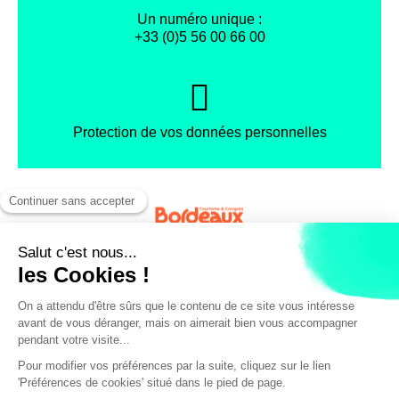
Un numéro unique :
+33 (0)5 56 00 66 00
Protection de vos données personnelles
Facebook
Instagram
X
Mentions légales
Conditions générales de vente
Politique de confidentialité
© Office de Tourisme et des Congrès de Bordeaux Métropole
Tarif réduit avec le CityPass