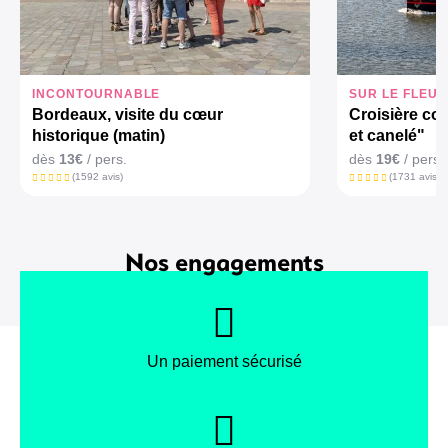
INCONTOURNABLE
SUR LE FLEUV
Bordeaux, visite du cœur
Croisière co
historique (matin)
et canelé"
dès
13€
/ pers.
dès
19€
/ pers.
(1592 avis)
(1731 avis)
Nos engagements
Un paiement sécurisé