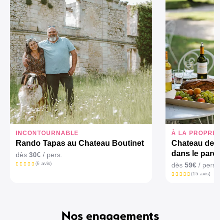
INCONTOURNABLE
À LA PROPRIÉ
Rando Tapas au Chateau Boutinet
Chateau de C
dans le parc
dès
30€
/ pers.
(9 avis)
dès
59€
/ pers.
(15 avis)
Nos engagements