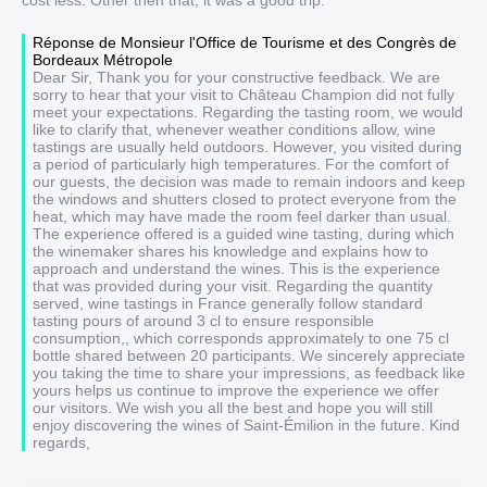
cost less. Other then that, it was a good trip.
Réponse de Monsieur l'Office de Tourisme et des Congrès de
Bordeaux Métropole
Dear Sir, Thank you for your constructive feedback. We are
sorry to hear that your visit to Château Champion did not fully
meet your expectations. Regarding the tasting room, we would
like to clarify that, whenever weather conditions allow, wine
tastings are usually held outdoors. However, you visited during
a period of particularly high temperatures. For the comfort of
our guests, the decision was made to remain indoors and keep
the windows and shutters closed to protect everyone from the
heat, which may have made the room feel darker than usual.
The experience offered is a guided wine tasting, during which
the winemaker shares his knowledge and explains how to
approach and understand the wines. This is the experience
that was provided during your visit. Regarding the quantity
served, wine tastings in France generally follow standard
tasting pours of around 3 cl to ensure responsible
consumption,, which corresponds approximately to one 75 cl
bottle shared between 20 participants. We sincerely appreciate
you taking the time to share your impressions, as feedback like
yours helps us continue to improve the experience we offer
our visitors. We wish you all the best and hope you will still
enjoy discovering the wines of Saint-Émilion in the future. Kind
regards,