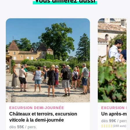
EXCURSION DEMI-JOURNÉE
EXCURSION D
Châteaux et terroirs, excursion
Un après-mid
viticole à la demi-journée
dès
99€
/ pers.
(168 avis)
dès
55€
/ pers.