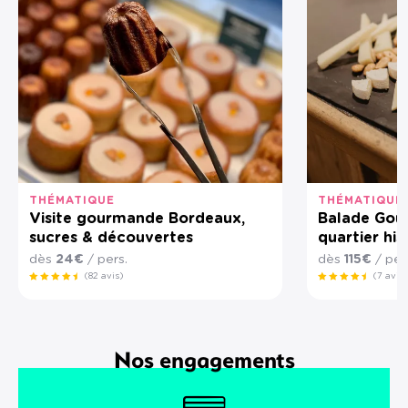
THÉMATIQUE
THÉMATIQUE
Visite gourmande Bordeaux,
Balade Gou
sucres & découvertes
quartier hi
dès
24€
/ pers.
dès
115€
/ per
(82 avis)
(7 avis)
Nos engagements