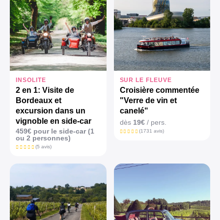
INSOLITE
SUR LE FLEUVE
2 en 1: Visite de
Croisière commentée
Bordeaux et
"Verre de vin et
excursion dans un
canelé"
vignoble en side-car
dès
19€
/ pers.
459€ pour le side-car (1
(1731 avis)
ou 2 personnes)
(5 avis)