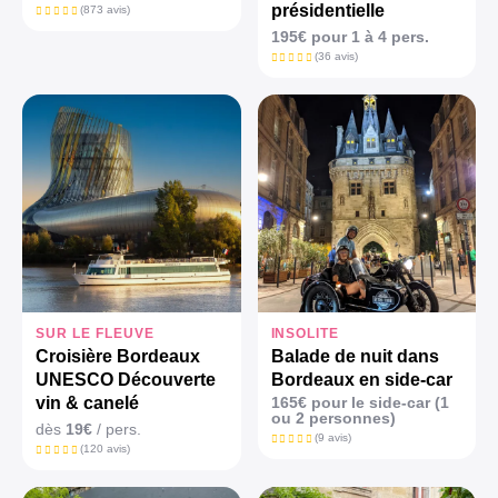
présidentielle
(873 avis)
195€ pour 1 à 4 pers.
(36 avis)
SUR LE FLEUVE
INSOLITE
Croisière Bordeaux
Balade de nuit dans
UNESCO Découverte
Bordeaux en side-car
vin & canelé
165€ pour le side-car (1
ou 2 personnes)
dès
19€
/ pers.
(9 avis)
(120 avis)