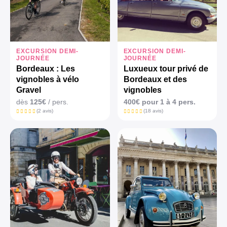
EXCURSION DEMI-
EXCURSION DEMI-
JOURNÉE
JOURNÉE
Bordeaux : Les
Luxueux tour privé de
vignobles à vélo
Bordeaux et des
Gravel
vignobles
dès
125€
/ pers.
400€ pour 1 à 4 pers.
(2 avis)
(18 avis)