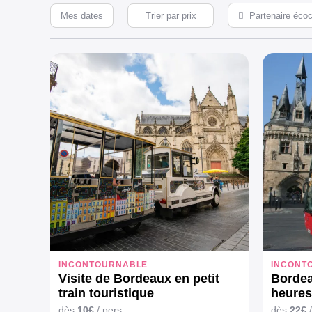
Mes dates
Partenaire écoce
INCONTOURNABLE
INCONT
Visite de Bordeaux en petit
Bordea
train touristique
heures
multip
dès
10€
/ pers.
dès
22€
/