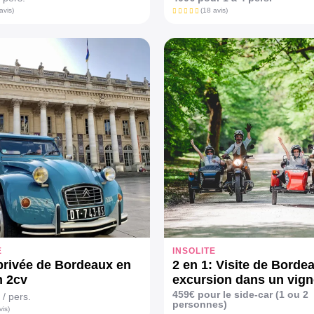
avis)
(18 avis)
E
INSOLITE
 privée de Bordeaux en
2 en 1: Visite de Borde
n 2cv
excursion dans un vign
en side-car
459€ pour le side-car (1 ou 2
/ pers.
personnes)
vis)