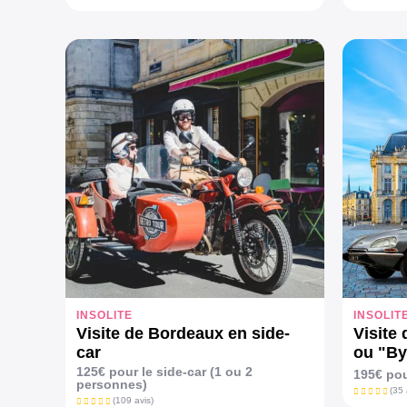
INSOLITE
INSOLIT
Visite de Bordeaux en side-
Visite
car
ou "By
préside
125€ pour le side-car (1 ou 2
195€ pou
personnes)
(35 
(109 avis)