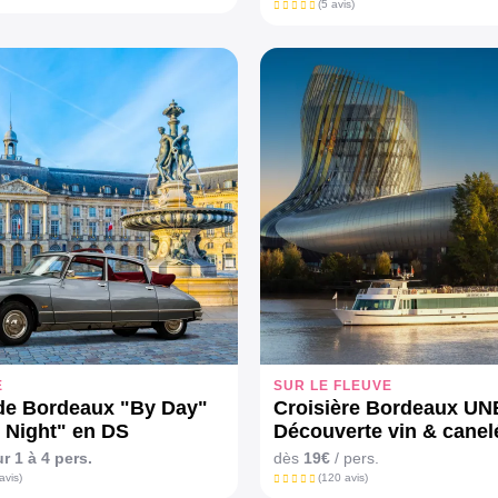
(5 avis)
E
SUR LE FLEUVE
 de Bordeaux "By Day"
Croisière Bordeaux U
 Night" en DS
Découverte vin & canel
ntielle
r 1 à 4 pers.
dès
19€
/ pers.
avis)
(120 avis)