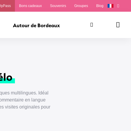
ityPass
Bons cadeaux
Souvenirs
Groupes
Blog
Autour de Bordeaux
Rechercher
Panie
élo
ques multilingues. Idéal
commentaire en langue
s visites originales pour