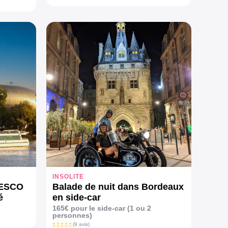
INSOLITE
NESCO
Balade de nuit dans Bordeaux
é
en side-car
165€ pour le side-car (1 ou 2
personnes)
(9 avis)