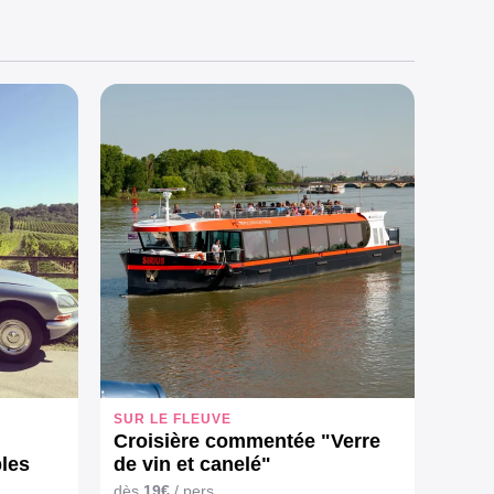
SUR LE FLEUVE
Croisière commentée "Verre
les
de vin et canelé"
dès
19€
/ pers.