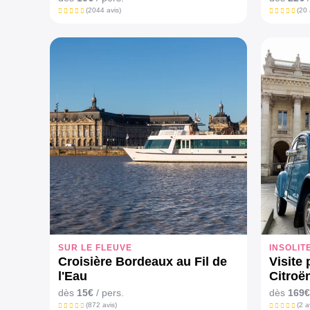
(2044 avis)
(20 
SUR LE FLEUVE
INSOLIT
Croisière Bordeaux au Fil de
Visite
l'Eau
Citroë
dès
15€
/ pers.
dès
169€
(872 avis)
(2 a