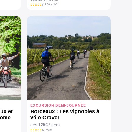
(1730 avis)
EXCURSION DEMI-JOURNÉE
aux et
Bordeaux : Les vignobles à
oble
vélo Gravel
dès
125€
/ pers.
(2 avis)