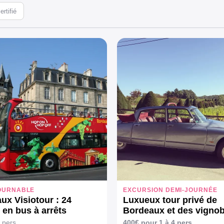
rtifié
OURNABLE
EXCURSION DEMI-JOURNÉE
ux Visiotour : 24
Luxueux tour privé de
 en bus à arrêts
Bordeaux et des vignob
les
 pers.
400€ pour 1 à 4 pers.