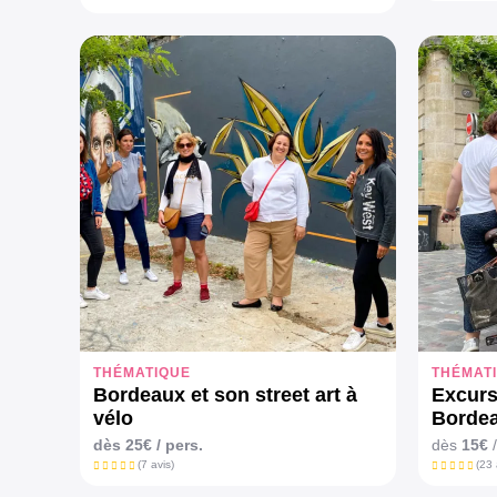
THÉMATIQUE
THÉMAT
Bordeaux et son street art à
Excurs
vélo
Bordea
dès 25€ / pers.
dès
15€
/
(7 avis)
(23 