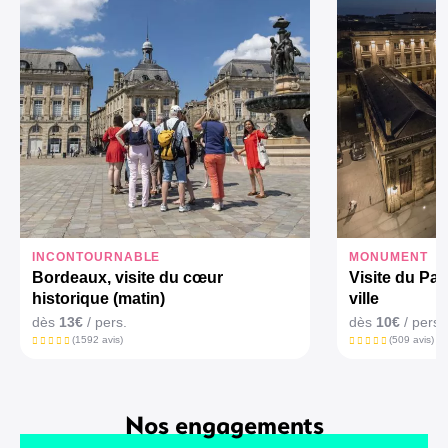
INCONTOURNABLE
MONUMENT
Bordeaux, visite du cœur
Visite du Pa
historique (matin)
ville
dès
13€
/ pers.
dès
10€
/ pers.
(1592 avis)
(509 avis)
Nos engagements