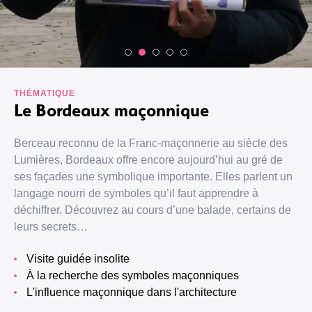
THÉMATIQUE
Le Bordeaux maçonnique
Berceau reconnu de la Franc-maçonnerie au siècle des
Lumières, Bordeaux offre encore aujourd’hui au gré de
ses façades une symbolique importante. Elles parlent un
langage nourri de symboles qu’il faut apprendre à
déchiffrer. Découvrez au cours d’une balade, certains de
leurs secrets…
visite guidée insolite
à la recherche des symboles maçonniques
l'influence maçonnique dans l'architecture