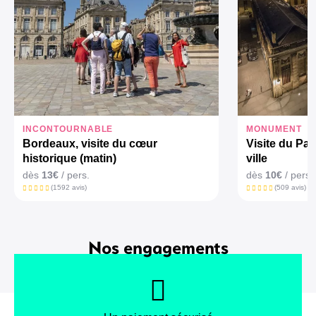
INCONTOURNABLE
MONUMENT
Bordeaux, visite du cœur
Visite du Pa
historique (matin)
ville
dès
13€
/ pers.
dès
10€
/ pers.
(1592 avis)
(509 avis)
Nos engagements