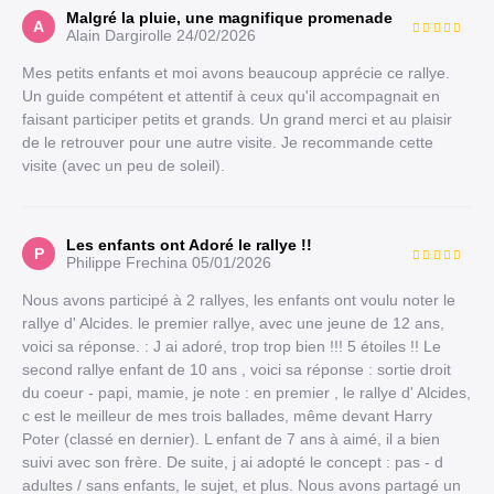
Malgré la pluie, une magnifique promenade
A
Alain Dargirolle
24/02/2026
Mes petits enfants et moi avons beaucoup apprécie ce rallye.
Un guide compétent et attentif à ceux qu'il accompagnait en
faisant participer petits et grands. Un grand merci et au plaisir
de le retrouver pour une autre visite. Je recommande cette
visite (avec un peu de soleil).
Les enfants ont Adoré le rallye !!
P
Philippe Frechina
05/01/2026
Nous avons participé à 2 rallyes, les enfants ont voulu noter le
rallye d' Alcides. le premier rallye, avec une jeune de 12 ans,
voici sa réponse. : J ai adoré, trop trop bien !!! 5 étoiles !! Le
second rallye enfant de 10 ans , voici sa réponse : sortie droit
du coeur - papi, mamie, je note : en premier , le rallye d' Alcides,
c est le meilleur de mes trois ballades, même devant Harry
Poter (classé en dernier). L enfant de 7 ans à aimé, il a bien
suivi avec son frère. De suite, j ai adopté le concept : pas - d
adultes / sans enfants, le sujet, et plus. Nous avons partagé un