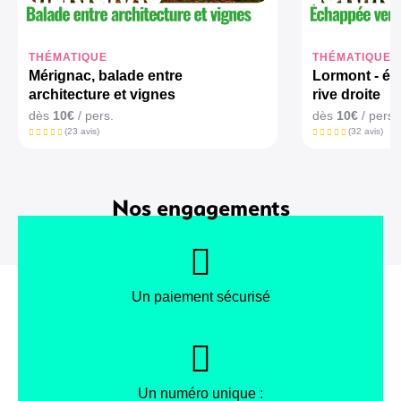
THÉMATIQUE
THÉMATIQUE
Mérignac, balade entre
Lormont - éc
architecture et vignes
rive droite
dès
10€
/ pers.
dès
10€
/ pers.
(23 avis)
(32 avis)
Nos engagements
Un paiement sécurisé
Un numéro unique :