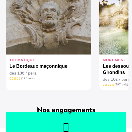
THÉMATIQUE
MONUMENT
Le Bordeaux maçonnique
Les dessous
Girondins
dès
13€
/ pers.
(190 avis)
dès
10€
/ pers.
(497 avis)
Nos engagements