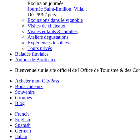
Excursion journée
Journée Saint-Emilion, Villa...
Dès
99€
/ pers.
Excursions dans le vignoble
Visites de châteaux
Visites enfants & familles
Ateliers dégustations
Expériences insolites
Tours privés
Balades fluviales
Autour de Bordeaux
Bienvenue sur le site officiel de l'Office de Tourisme & des 
Acheter mon CityPass
Bons cadeaux
Souvenirs
Groupes
Blog
French
English
Spanish
German
Italian