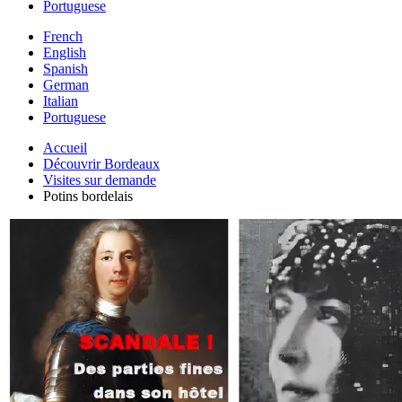
Portuguese
French
English
Spanish
German
Italian
Portuguese
Accueil
Découvrir Bordeaux
Visites sur demande
Potins bordelais