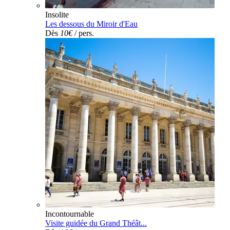
Insolite
Les dessous du Miroir d'Eau
Dès
10€
/ pers.
Incontournable
Visite guidée du Grand Théât...