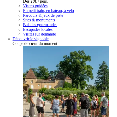
Dès
10€
/ pers.
Visites guidées
En petit train, en bateau, à vélo
Parcours & jeux de piste
Sites & monuments
Balades gourmandes
Escapades locales
Visites sur demande
Découvrir le vignoble
Coups de cœur du moment